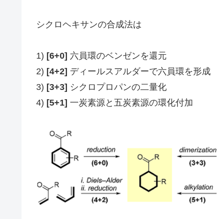
シクロヘキサンの合成法は
1)
[6+0]
六員環のベンゼンを還元
2)
[4+2]
ディールスアルダーで六員環を形成
3)
[3+3]
シクロプロパンの二量化
4)
[5+1]
一炭素源と五炭素源の環化付加