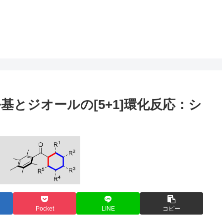
とジオールの[5+1]環化反応：シ
Pocket
LINE
コピー