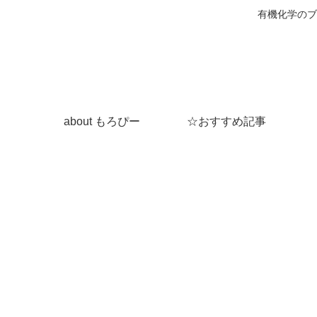
有機化学のブ
about もろぴー
☆おすすめ記事