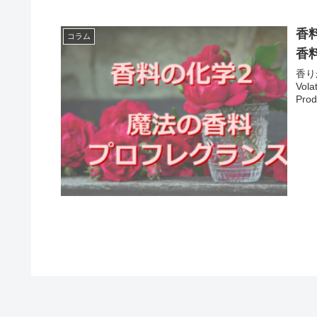
香
コラム
香
香り
Vola
Prod