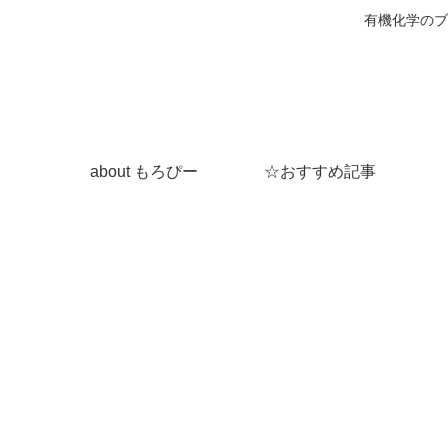
有機化学のブ
about もろぴー
☆おすすめ記事