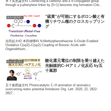
木下英恵論文#1 Connecting a carbonyl and a π-conjugated group
through a p-phenylene linker by (5+1) benzene ring formation Che...
“硫黄”が可能にするボロン酸と有
自分の論文紹介
機リチウム種のクロスカップリン
グ
吉田起大#2 本田雄暉#1 N-Methylphenothiazine S-Oxide Enabled
Oxidative C(sp2)–C(sp2) Coupling of Boronic Acids with
Organolithium...
酸化還元電位の制限を乗り越えた
自分の論文紹介
光触媒的C–Hアミノ化反応 by五
十嵐郡
五十嵐郡論文#1 Photocatalytic C–H amination of aromatics
overcoming redox potential limitations Org. Lett. 2020, 22, 2822-
2827...