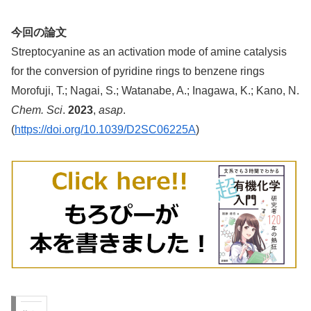
今回の論文
Streptocyanine as an activation mode of amine catalysis
for the conversion of pyridine rings to benzene rings
Morofuji, T.; Nagai, S.; Watanabe, A.; Inagawa, K.; Kano, N.
Chem. Sci
.
2023
,
asap
.
(
https://doi.org/10.1039/D2SC06225A
)