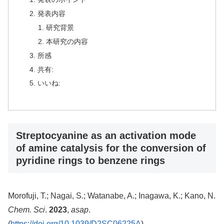
発表内容
研究背景
本研究の内容
所感
共有:
いいね:
Streptocyanine as an activation mode
of amine catalysis for the conversion of
pyridine rings to benzene rings
Morofuji, T.; Nagai, S.; Watanabe, A.; Inagawa, K.; Kano, N.
Chem. Sci
.
2023
,
asap
.
(
https://doi.org/10.1039/D2SC06225A
)