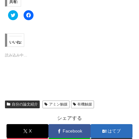
共有:
ク
F
リ
a
ッ
c
ク
e
し
b
て
o
T
o
w
k
いいね:
i
で
t
共
t
有
読み込み中…
e
す
r
る
で
に
共
は
有
ク
(
リ
新
ッ
し
ク
い
し
ウ
て
ィ
く
ン
だ
自分の論文紹介
アミン触媒
有機触媒
ド
さ
ウ
い
で
(
シェアする
開
新
き
し
ま
い
X
Facebook
はてブ
す
ウ
)
ィ