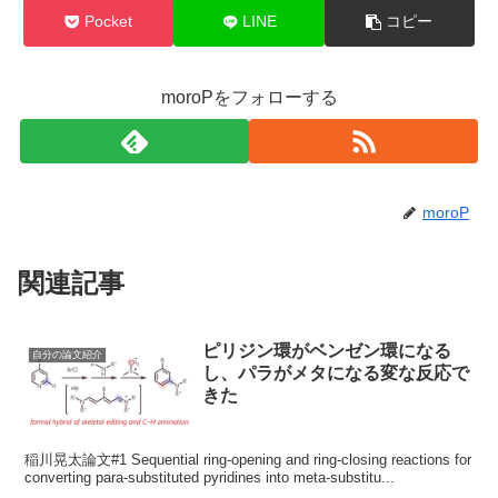
ン
ド
Pocket
LINE
コピー
ウ
で
開
き
ま
moroPをフォローする
す
)
moroP
関連記事
ピリジン環がベンゼン環になる
自分の論文紹介
し、パラがメタになる変な反応で
きた
稲川晃太論文#1 Sequential ring-opening and ring-closing reactions for
converting para-substituted pyridines into meta-substitu...