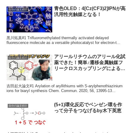
青色OLED：4[Cz(CF3)2]IPNが高
自分の論文紹介
汎用性光触媒となる！
黒川拓真#1 Trifluoromethylated thermally activated delayed
fluorescence molecule as a versatile photocatalyst for electron-t...
アリールリチウムのアリール化試
自分の論文紹介
薬できた！簡単♪遷移金属触媒フ
リークロスカップリングによるビ
アリール合成
吉田起大論文#1 Arylation of aryllithiums with S-arylphenothiazinium
ions for biaryl synthesis Chem. Commun. 2020, 56, 13995-13...
(5+1)環化反応でベンゼン環を作
自分の論文紹介
って分子をつなげるby木下英恵