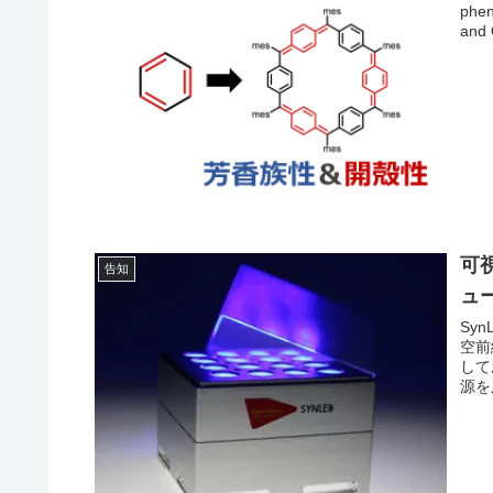
phen
and 
可
告知
ュ
Sy
空前
して
源を