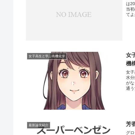
は2
当初
てよ
女
女子高生と学ぶ有機化学
機
女子
水分
がな
通う
芳
最新論文紹介
グロ