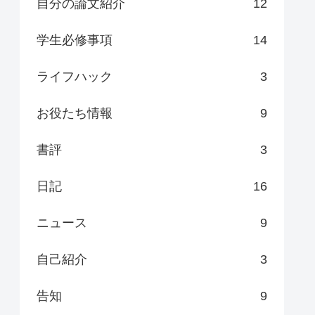
自分の論文紹介
12
学生必修事項
14
ライフハック
3
お役たち情報
9
書評
3
日記
16
ニュース
9
自己紹介
3
告知
9