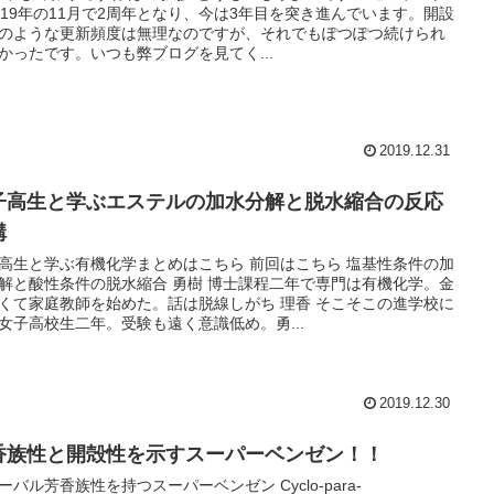
019年の11月で2周年となり、今は3年目を突き進んでいます。開設
のような更新頻度は無理なのですが、それでもぽつぽつ続けられ
かったです。いつも弊ブログを見てく...
2019.12.31
子高生と学ぶエステルの加水分解と脱水縮合の反応
構
高生と学ぶ有機化学まとめはこちら 前回はこちら 塩基性条件の加
解と酸性条件の脱水縮合 勇樹 博士課程二年で専門は有機化学。金
くて家庭教師を始めた。話は脱線しがち 理香 そこそこの進学校に
女子高校生二年。受験も遠く意識低め。勇...
2019.12.30
香族性と開殻性を示すスーパーベンゼン！！
ーバル芳香族性を持つスーパーベンゼン Cyclo-para-