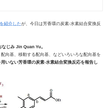
応を紹介した
が、今日は芳香環の炭素-水素結合変換反
み Jin Quan Yu。
く配向基、移動する配向基、などいろいろな配向基を
を用いない芳香環の炭素-水素結合変換反応を報告し