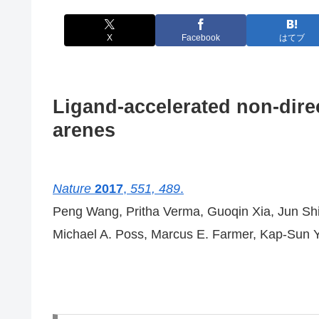
X
Facebook
はてブ
Ligand-accelerated non-direc
arenes
Nature
2017
,
551, 489
.
Peng Wang, Pritha Verma, Guoqin Xia, Jun Shi,
Michael A. Poss, Marcus E. Farmer, Kap-Sun 