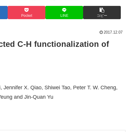
Pocket
LINE
コピー
2017.12.07
ted C-H functionalization of
 Jennifer X. Qiao, Shiwei Tao, Peter T. W. Cheng,
Yeung and Jin-Quan Yu