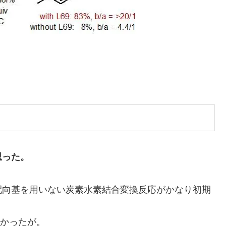
思った。
配向基を用いない炭素水素結合変換反応がかなり初期
なかったが。