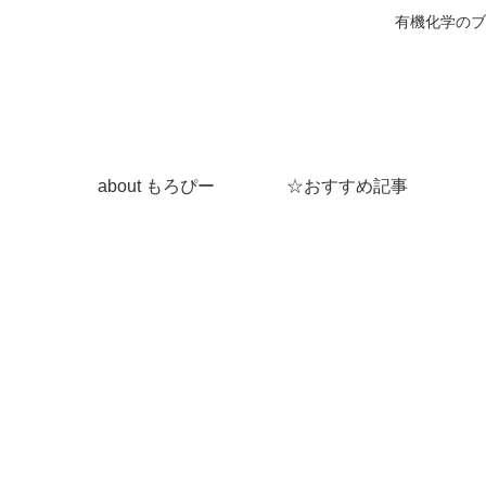
有機化学のブ
about もろぴー
☆おすすめ記事