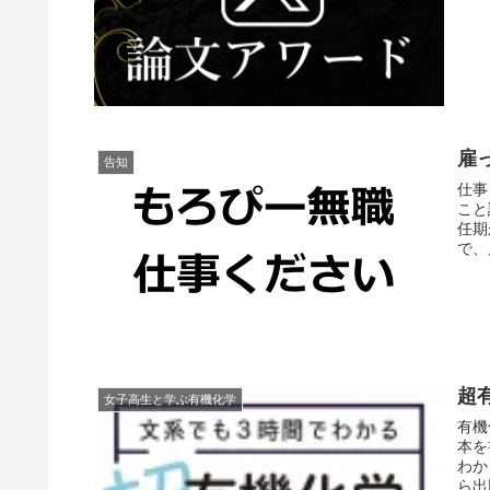
雇
告知
仕事
こと
任期
で、
超
女子高生と学ぶ有機化学
有機
本を
わか
ら出