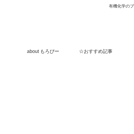
有機化学のブ
about もろぴー
☆おすすめ記事