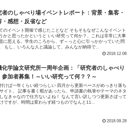
究者のしゃべり場イベントレポート：背景・集客・
容・感想・反省など
てのイベント開催で感じたことなど そもそもなぜこんなイベント
うかと思ったかというと いい研究って何か？、これは非常に大事
題に思える。学生のころから、ず～っと心に引っかかっていた問
。 もし、いろんな人と議論して、みんなが納得で...
2018.12.08
機化学論文研究所一周年企画：「研究者のしゃべり
」参加者募集！～いい研究って何？？～
付けば一年くらい経つらしい 四月から更新ペースがめっきり落ち
サイト。 記事を書く暇があったら、申請書の執筆やテーマのネタ
しなきゃなので仕方ないよね！ なんて言い訳しつつ更新さぼって
けですが、時間は変わらず経つものでなんと11...
2018.09.28