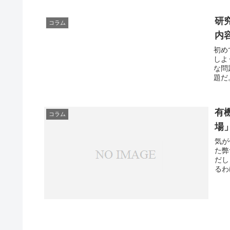
研
コラム
内
初め
しよ
な問
題だ
有
コラム
場
気が
た弊
だし
るわ