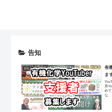
告知
有
告知
ま
Yo
系Y
めて
な、