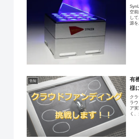
Sy
空前
して
源を
有
告知
様
クラ
ラウ
ア実
く、