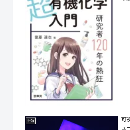
可
告知
ュ