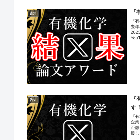
『
告知
『有
去年
20
You
『
告知
す
『有
企業
距離
援し