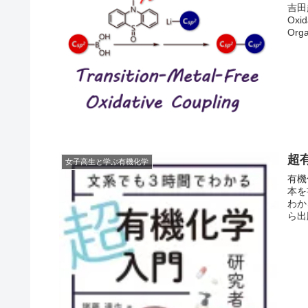
吉田起
Oxid
Orga
超
女子高生と学ぶ有機化学
有機
本を
わか
ら出