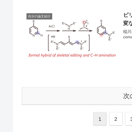
ピ
自分の論文紹介
変
稲川晃太
conv
次
1
2