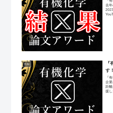
『有
去年
20
You
『
告知
す
『有
企業
距離
援し