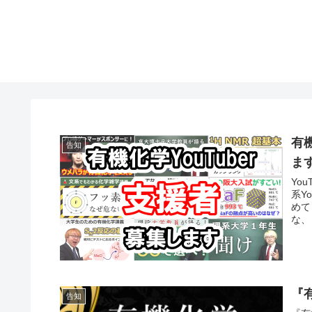
有
告知
ま
Yo
系Y
めて
な、
『
告知