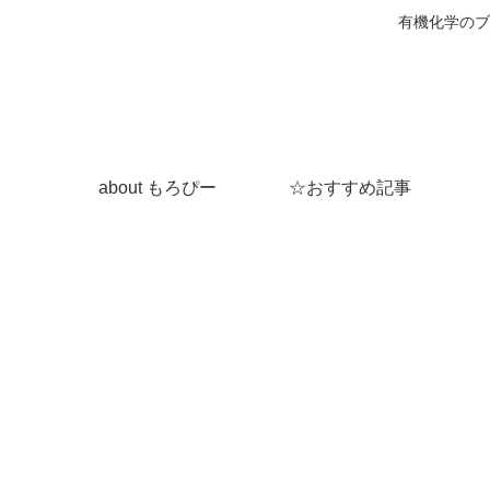
有機化学のブ
about もろぴー
☆おすすめ記事