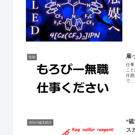
雇
告知
仕事
こと
任期
で、
“
自分の論文紹介
ス