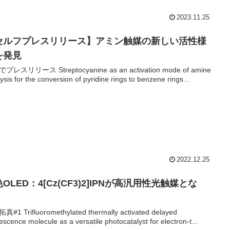
2023.11.25
セルフプレスリリース】アミン触媒の新しい活性様
を発見
プレスリリース Streptocyanine as an activation mode of amine
lysis for the conversion of pyridine rings to benzene rings...
2022.12.25
OLED：4[Cz(CF3)2]IPNが高汎用性光触媒とな
！
#1 Trifluoromethylated thermally activated delayed
rescence molecule as a versatile photocatalyst for electron-t...