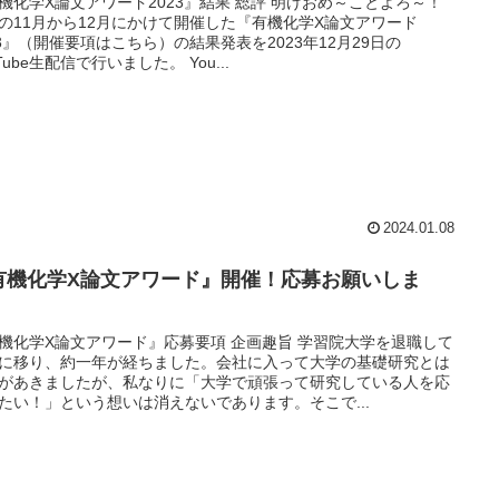
機化学X論文アワード2023』結果 総評 明けおめ～ことよろ～！
の11月から12月にかけて開催した『有機化学X論文アワード
23』（開催要項はこちら）の結果発表を2023年12月29日の
Tube生配信で行いました。 You...
2024.01.08
有機化学X論文アワード』開催！応募お願いしま
！
機化学X論文アワード』応募要項 企画趣旨 学習院大学を退職して
に移り、約一年が経ちました。会社に入って大学の基礎研究とは
があきましたが、私なりに「大学で頑張って研究している人を応
たい！」という想いは消えないであります。そこで...