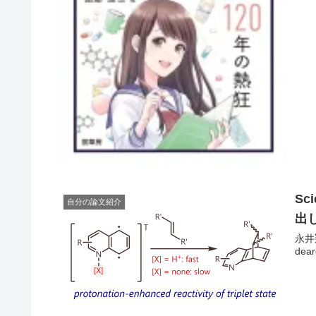
S
自分の論文紹介
出
永井翔大
dear