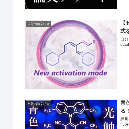
【
自分の論文紹介
式
自分で
cata
青色
自分の論文紹介
る
黒川拓真
fluo