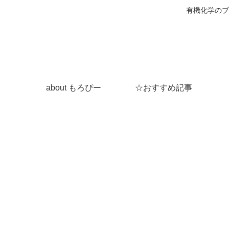
有機化学のブ
about もろぴー
☆おすすめ記事