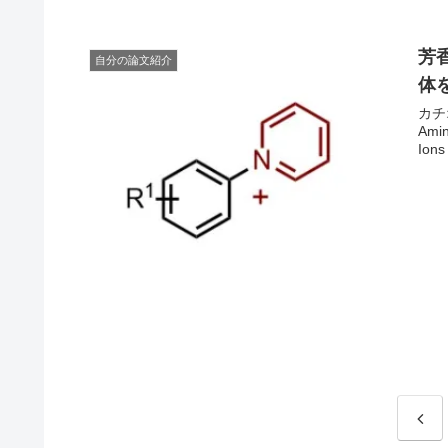
芳
自分の論文紹介
体
カチ
Amin
Ions
前