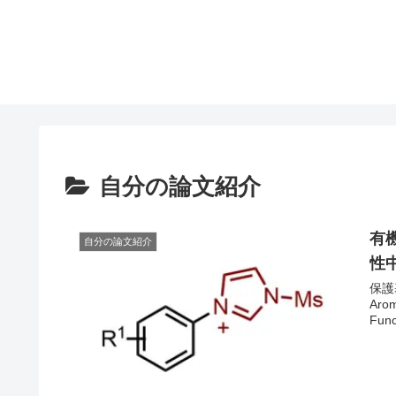
自分の論文紹介
有
自分の論文紹介
性
保護基
Arom
Func