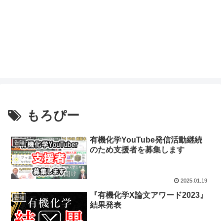
もろぴー
有機化学YouTube発信活動継続
告知
のため支援者を募集します
2025.01.19
『有機化学X論文アワード2023』
告知
結果発表